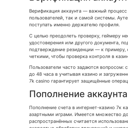
Верификация аккаунта — важный процесс д
пользователей, так и самой системы. Аут
поступать именно держателю профиля.
С целью преодолеть проверку, геймеру не
удостоверения или другого документа, п
подтверждение резиденции — к примеру, 
четкими, чтобы проверка контроля в кази
Пользователи часто задаются вопросом: 
до 48 часа в учитывая казино и загружен
7k casino гарантирует защищённые операц
Пополнение аккаунта
Пополнение счета в интернет-казино 7к к
азартными играми. Имеется множество до
распространённых считается использовани
скоростью обработки транзакций и широ