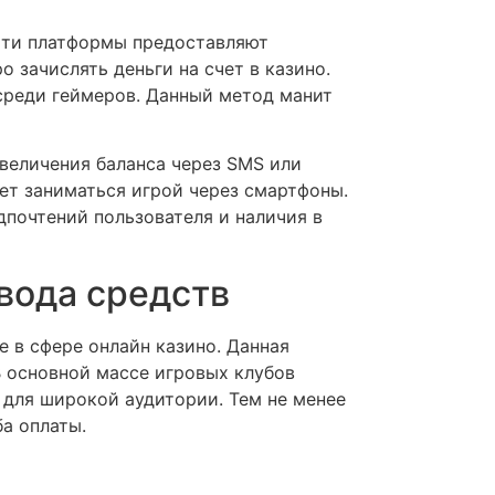
. Эти платформы предоставляют
зачислять деньги на счет в казино.
 среди геймеров. Данный метод манит
величения баланса через SMS или
ет заниматься игрой через смартфоны.
дпочтений пользователя и наличия в
вода средств
е в сфере онлайн казино. Данная
В основной массе игровых клубов
 для широкой аудитории. Тем не менее
а оплаты.