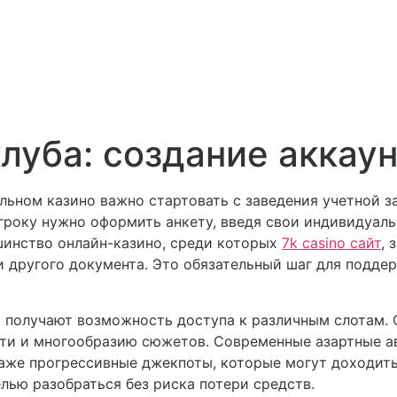
луба: создание аккаун
льном казино важно стартовать с заведения учетной з
гроку нужно оформить анкету, введя свои индивидуаль
шинство онлайн-казино, среди которых
7k casino сайт
,
и другого документа. Это обязательный шаг для подде
и получают возможность доступа к различным слотам
ти и многообразию сюжетов. Современные азартные а
даже прогрессивные джекпоты, которые могут доходит
елью разобраться без риска потери средств.