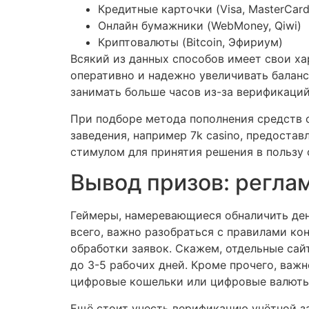
Кредитные карточки (Visa, MasterCard
Онлайн бумажники (WebMoney, Qiwi)
Криптовалюты (Bitcoin, Эфириум)
Всякий из данных способов имеет свои х
оперативно и надежно увеличивать баланс
занимать больше часов из-за верификаци
При подборе метода пополнения средств 
заведения, например 7k casino, предоста
стимулом для принятия решения в пользу 
Вывод призов: регла
Геймеры, намеревающиеся обналичить ден
всего, важно разобраться с правилами ко
обработки заявок. Скажем, отдельные сай
до 3-5 рабочих дней. Кроме прочего, важ
цифровые кошельки или цифровые валюты
Ещё стоит учесть верификацию учётной за