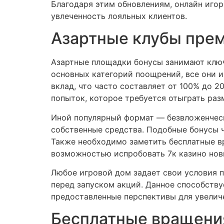
Благодаря этим обновлениям, онлайн игор
увлеченность лояльных клиентов.
Азартные клубы прем
Азартные площадки бонусы занимают ключ
основных категорий поощрений, все они и
вклад, что часто составляет от 100% до 
попыток, которое требуется отыграть разм
Иной популярный формат — безвложенческ
собственные средства. Подобные бонусы 
Также необходимо заметить бесплатные в
возможностью испробовать 7к казино нов
Любое игровой дом задает свои условия 
перед запуском акций. Данное способств
предоставленные перспективы для увелич
Бесплатные вращени