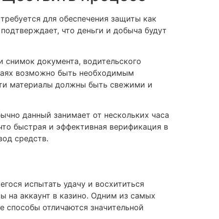
 требуется для обеспечения защиты как
подтверждает, что деньги и добыча будут
и снимок документа, водительского
учаях возможно быть необходимым
Эти материалы должны быть свежими и
ычно данный занимает от нескольких часа
что быстрая и эффективная верификация в
вод средств.
егося испытать удачу и восхититься
 на аккаунт в казино. Одним из самых
ые способы отличаются значительной