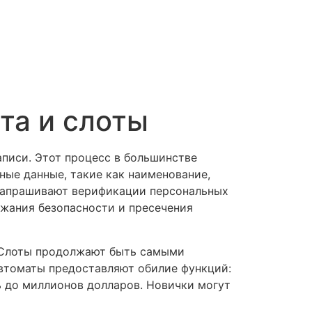
та и слоты
аписи. Этот процесс в большинстве
ные данные, такие как наименование,
 запрашивают верификации персональных
ржания безопасности и пресечения
. Слоты продолжают быть самыми
втоматы предоставляют обилие функций:
ь до миллионов долларов. Новички могут