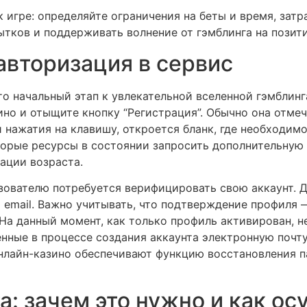
игре: определяйте ограничения на беты и время, затр
тков и поддерживать волнение от гэмблинга на позит
авторизация в сервис
то начальный этап к увлекательной вселенной гэмблинг
но и отыщите кнопку “Регистрация”. Обычно она отме
и нажатия на клавишу, откроется бланк, где необходим
оторые ресурсы в состоянии запросить дополнительную
ации возраста.
зователю потребуется верифицировать свою аккаунт. 
 email. Важно учитывать, что подтверждение профиля
 На данный момент, как только профиль активирован, 
нные в процессе создания аккаунта электронную почт
нлайн-казино обеспечивают функцию восстановления п
а: зачем это нужно и как о