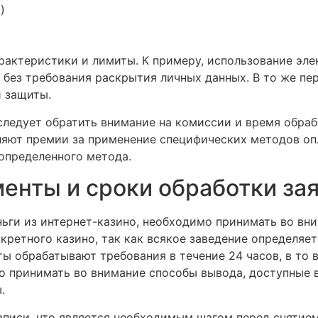
)
арактеристики и лимиты. К примеру, использование эл
 без требования раскрытия личных данных. В то же пе
й защиты.
следует обратить внимание на комиссии и время обра
вляют премии за применение специфических методов оп
определенного метода.
менты и сроки обработки за
ьги из интернет-казино, необходимо принимать во вн
нкретного казино, так как всякое заведение определяе
ты обрабатывают требования в течение 24 часов, в то 
но принимать во внимание способы вывода, доступные в
.
писи, что является необходимым шагом перед снятием 