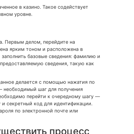
аченное в казино. Такое содействует
ивном уровне.
а. Первым делом, перейдите на
чена ярким тоном и расположена в
о заполнить базовые сведения: фамилию и
 предоставляемую сведения, такую как
Данное делается с помощью нажатия по
 — необходимый шаг для получения
необходимо перейти к очередному шагу —
у и секретный код для идентификации.
ароля по электронной почте или
существить процесс